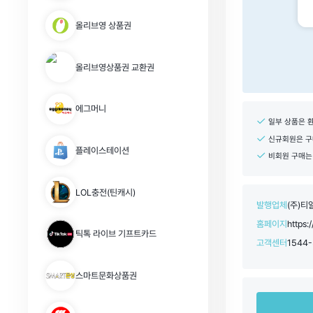
올리브영 상품권
올리브영상품권 교환권
에그머니
일부 상품은 
신규회원은 구매
플레이스테이션
비회원 구매는
LOL충전(틴캐시)
발행업체
(주)티
홈페이지
https:
틱톡 라이브 기프트카드
고객센터
1544-
스마트문화상품권