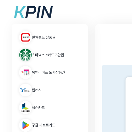
컬쳐랜드 상품권
스타벅스 e카드교환권
북앤라이프 도서상품권
틴캐시
넥슨카드
구글 기프트카드