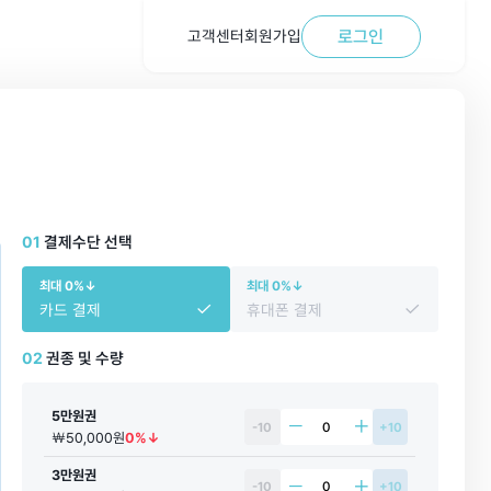
로그인
고객센터
회원가입
01
결제수단 선택
최대 0%↓
최대 0%↓
카드 결제
휴대폰 결제
02
권종 및 수량
5만원권
-10
+10
￦50,000원
0%↓
3만원권
-10
+10