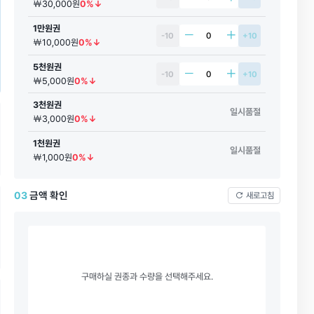
￦30,000원
0%↓
1만원권
-10
+10
￦10,000원
0%↓
5천원권
-10
+10
￦5,000원
0%↓
3천원권
일시품절
￦3,000원
0%↓
1천원권
일시품절
￦1,000원
0%↓
03
금액 확인
새로고침
구매하실 권종과 수량을 선택해주세요.